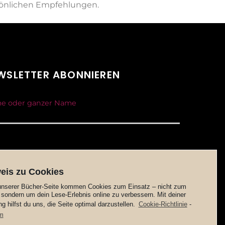
sönlichen Empfehlungen.
WSLETTER ABONNIEREN
e oder ganzer Name
eis zu Cookies
unserer Bücher-Seite kommen Cookies zum Einsatz – nicht zum
sondern um dein Lese-Erlebnis online zu verbessern. Mit deiner
 hilfst du uns, die Seite optimal darzustellen.
Cookie-Richtlinie
-
m
damit einverstanden, dass ich den Newsletter mit den aktuellsten