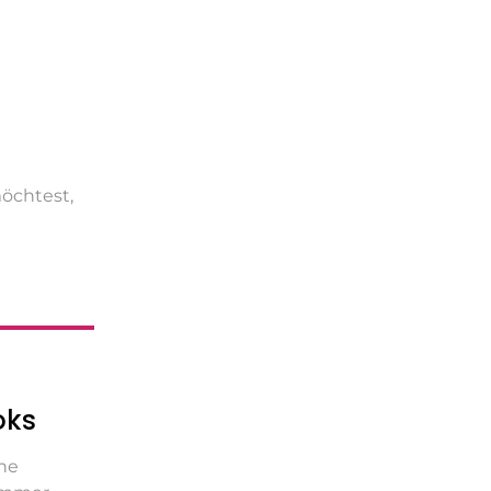
öchtest,
oks
ne