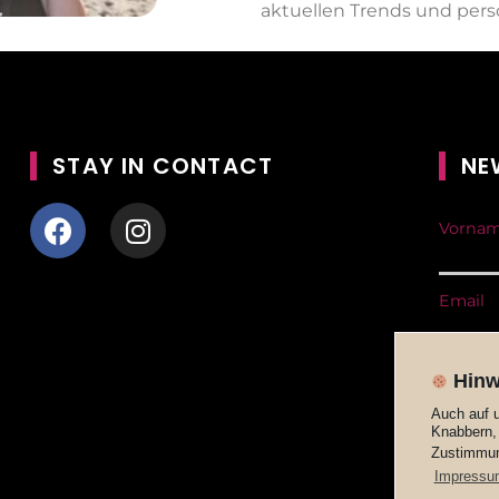
aktuellen Trends und per
STAY IN CONTACT
NE
Vornam
Email
Hinw
Auch auf 
Knabbern, 
Zustimmung
Impressu
*Ich bin 