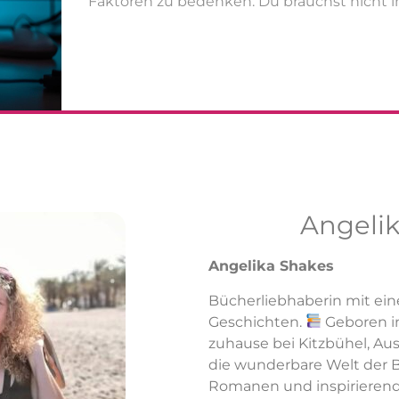
Faktoren zu bedenken. Du brauchst nicht
Angeli
Angelika Shakes
Bücherliebhaberin mit eine
Geschichten.
Geboren i
zuhause bei Kitzbühel, Aust
die wunderbare Welt der B
Romanen und inspirierend