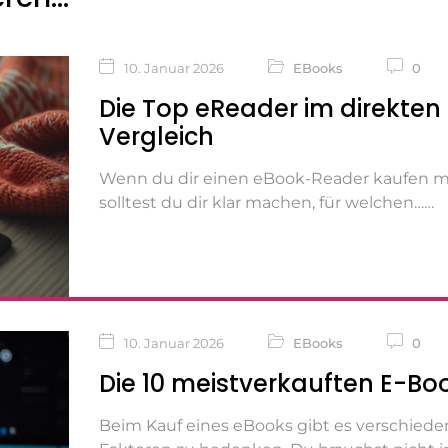
10. Januar 2026
EBooks
0
Die Top eReader im direkten
Vergleich
Wenn du dir einen eBook-Reader kaufen m
solltest du dir klar machen, für welchen…
10. Januar 2026
EBooks
0
Die 10 meistverkauften E-Bo
Beim Kauf eines eBooks gibt es verschiede