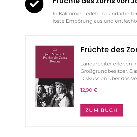
Früchte des Zorns von J
In Kalifornien erleben Landarbei
löste Empörung aus und entfachte 
Früchte des Zo
Landarbeiter erleben i
Großgrundbesitzer. Da
Diskussion über das Ver
12,90 €
ZUM BUCH