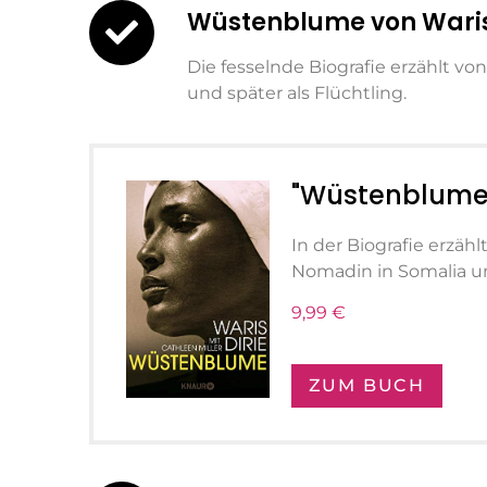
Wüstenblume von Waris
Die fesselnde Biografie erzählt v
und später als Flüchtling.
"Wüstenblume
In der Biografie erzähl
Nomadin in Somalia und
9,99 €
ZUM BUCH