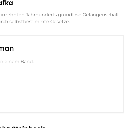
afka
neunzehnten Jahrhunderts grundlose Gefangenschaft
urch selbstbestimmte Gesetze.
oman
in einem Band.