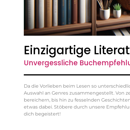
Einzigartige Litera
Unvergessliche Buchempfeh
Da die Vorlieben beim Lesen so unterschiedlich
Auswahl an Genres zusammengestellt. Von zei
bereichern, bis hin zu fesselnden Geschichten,
etwas dabei. Stöbere durch unsere Empfehlu
dich begeistert!